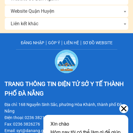
Website Quận Huyện
Liên kết khác
ĐĂNG NHẬP
GÓP Ý
LIÊN HỆ
SƠ ĐỒ WEBSITE
TRANG THÔNG TIN ĐIỆN TỬ SỞ Y TẾ
THÀNH
PHỐ ĐÀ NẴNG
Địa chỉ: 168 Nguyễn Sinh Sắc, phường Hòa Khánh, thành phố Đà
Nẵng
Điện thoại: 0236 3821206
Fax: 0236 3826276
Email: syt@danang.gov.vn