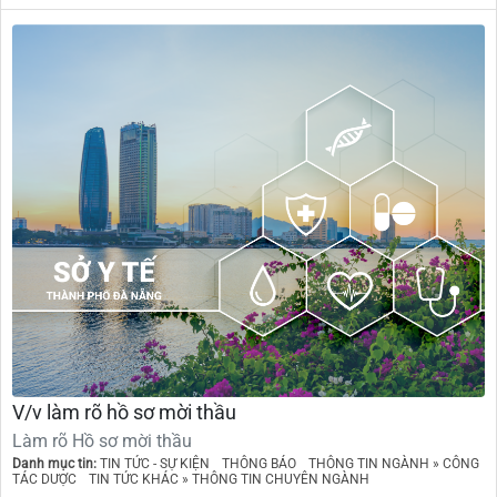
V/v làm rõ hồ sơ mời thầu
Làm rõ Hồ sơ mời thầu
Danh mục tin:
TIN TỨC - SỰ KIỆN
THÔNG BÁO
THÔNG TIN NGÀNH » CÔNG
TÁC DƯỢC
TIN TỨC KHÁC » THÔNG TIN CHUYÊN NGÀNH