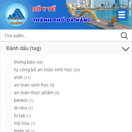
SỞ Y TẾ
THÀNH PHỐ ĐÀ NẴNG
Đánh dấu (tag)
thông báo
(33)
tự công bố an toàn sinh học
(24)
atsh
(11)
an toàn sinh học
(9)
an toàn thực phẩm
(5)
benkin
(1)
dr nho
(1)
hi-lab
(1)
mỹ hòa
(1)
thiện trí
(1)