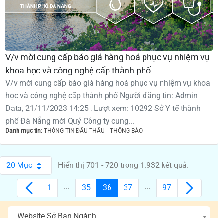
V/v mời cung cấp báo giá hàng hoá phục vụ nhiệm vụ
khoa học và công nghệ cấp thành phố
V/v mời cung cấp báo giá hàng hoá phục vụ nhiệm vụ khoa
học và công nghệ cấp thành phố Người đăng tin: Admin
Data, 21/11/2023 14:25 , Lượt xem: 10292 Sở Y tế thành
phố Đà Nẵng mời Quý Công ty cung...
Danh mục tin:
THÔNG TIN ĐẤU THẦU
THÔNG BÁO
20 Mục
Hiển thị 701 - 720 trong 1.932 kết quả.
Per Page
...
...
1
35
36
37
97
Các trang trên cổng
Các trang trên cổng
Các trang trên cổng
Các trang trên cổng
Các trang trên
Website Sở Ban Ngành