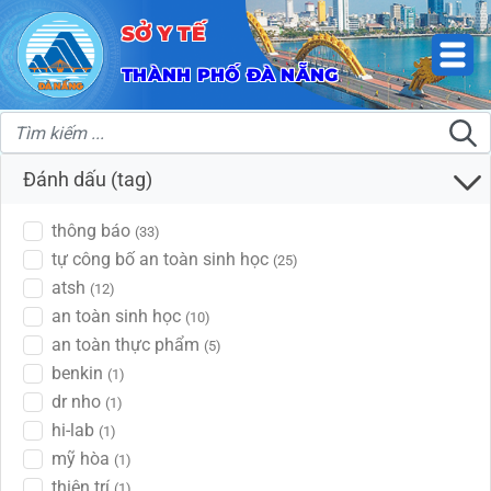
SỞ Y TẾ
THÀNH PHỐ ĐÀ NẴNG
Đánh dấu (tag)
thông báo
(33)
tự công bố an toàn sinh học
(25)
atsh
(12)
an toàn sinh học
(10)
an toàn thực phẩm
(5)
benkin
(1)
dr nho
(1)
hi-lab
(1)
mỹ hòa
(1)
thiện trí
(1)