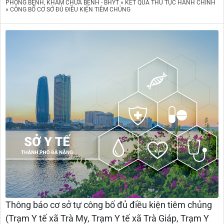
PHÒNG BỆNH, KHÁM CHỮA BỆNH - BHYT » KẾT QUẢ THỦ TỤC HÀNH CHÍNH
» CÔNG BỐ CƠ SỞ ĐỦ ĐIỀU KIỆN TIÊM CHỦNG
Thông báo cơ sở tự công bố đủ điều kiện tiêm chủng
(Trạm Y tế xã Trà My, Trạm Y tế xã Trà Giáp, Trạm Y