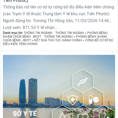
Tiên Phước)
Thông báo rút tên cơ sở tự công bố đủ điều kiện tiêm chủng
(các Trạm Y tế thuộc Trung tâm Y tế khu vực Tiên Phước)
Người đăng tin: Trương Thị Hồng Vân, 11/03/2026 14:46 ,
Lượt xem: 871 Sở Y tế nhận...
Danh mục tin:
THÔNG TIN NGÀNH
THÔNG TIN NGÀNH » PHÒNG BỆNH,
KHÁM CHỮA BỆNH - BHYT
THÔNG TIN NGÀNH » PHÒNG BỆNH, KHÁM
CHỮA BỆNH - BHYT » KẾT QUẢ THỦ TỤC HÀNH CHÍNH » CÔNG BỐ CƠ SỞ ĐỦ
ĐIỀU KIỆN TIÊM CHỦNG