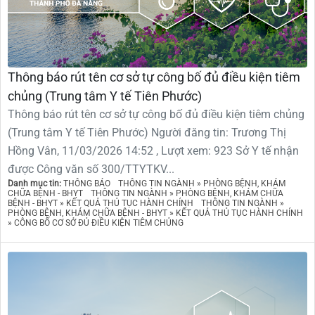
Thông báo rút tên cơ sở tự công bố đủ điều kiện tiêm
chủng (Trung tâm Y tế Tiên Phước)
Thông báo rút tên cơ sở tự công bố đủ điều kiện tiêm chủng
(Trung tâm Y tế Tiên Phước) Người đăng tin: Trương Thị
Hồng Vân, 11/03/2026 14:52 , Lượt xem: 923 Sở Y tế nhận
được Công văn số 300/TTYTKV...
Danh mục tin:
THÔNG BÁO
THÔNG TIN NGÀNH » PHÒNG BỆNH, KHÁM
CHỮA BỆNH - BHYT
THÔNG TIN NGÀNH » PHÒNG BỆNH, KHÁM CHỮA
BỆNH - BHYT » KẾT QUẢ THỦ TỤC HÀNH CHÍNH
THÔNG TIN NGÀNH »
PHÒNG BỆNH, KHÁM CHỮA BỆNH - BHYT » KẾT QUẢ THỦ TỤC HÀNH CHÍNH
» CÔNG BỐ CƠ SỞ ĐỦ ĐIỀU KIỆN TIÊM CHỦNG