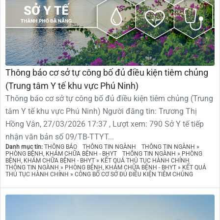
Thông báo cơ sở tự công bố đủ điều kiện tiêm chủng
(Trung tâm Y tế khu vực Phú Ninh)
Thông báo cơ sở tự công bố đủ điều kiện tiêm chủng (Trung
tâm Y tế khu vực Phú Ninh) Người đăng tin: Trương Thị
Hồng Vân, 27/03/2026 17:37 , Lượt xem: 790 Sở Y tế tiếp
nhận văn bản số 09/TB-TTYT...
Danh mục tin:
THÔNG BÁO
THÔNG TIN NGÀNH
THÔNG TIN NGÀNH »
PHÒNG BỆNH, KHÁM CHỮA BỆNH - BHYT
THÔNG TIN NGÀNH » PHÒNG
BỆNH, KHÁM CHỮA BỆNH - BHYT » KẾT QUẢ THỦ TỤC HÀNH CHÍNH
THÔNG TIN NGÀNH » PHÒNG BỆNH, KHÁM CHỮA BỆNH - BHYT » KẾT QUẢ
THỦ TỤC HÀNH CHÍNH » CÔNG BỐ CƠ SỞ ĐỦ ĐIỀU KIỆN TIÊM CHỦNG