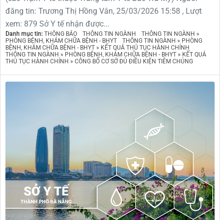
đăng tin: Trương Thị Hồng Vân, 25/03/2026 15:58 , Lượt
xem: 879 Sở Y tế nhận được...
Danh mục tin:
THÔNG BÁO
THÔNG TIN NGÀNH
THÔNG TIN NGÀNH »
PHÒNG BỆNH, KHÁM CHỮA BỆNH - BHYT
THÔNG TIN NGÀNH » PHÒNG
BỆNH, KHÁM CHỮA BỆNH - BHYT » KẾT QUẢ THỦ TỤC HÀNH CHÍNH
THÔNG TIN NGÀNH » PHÒNG BỆNH, KHÁM CHỮA BỆNH - BHYT » KẾT QUẢ
THỦ TỤC HÀNH CHÍNH » CÔNG BỐ CƠ SỞ ĐỦ ĐIỀU KIỆN TIÊM CHỦNG