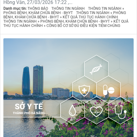
Hồng Vân, 27/03/2026 17:22 ,...
Danh mục tin:
THÔNG BÁO
THÔNG TIN NGÀNH
THÔNG TIN NGÀNH »
PHÒNG BỆNH, KHÁM CHỮA BỆNH - BHYT
THÔNG TIN NGÀNH » PHÒNG
BỆNH, KHÁM CHỮA BỆNH - BHYT » KẾT QUẢ THỦ TỤC HÀNH CHÍNH
THÔNG TIN NGÀNH » PHÒNG BỆNH, KHÁM CHỮA BỆNH - BHYT » KẾT QUẢ
THỦ TỤC HÀNH CHÍNH » CÔNG BỐ CƠ SỞ ĐỦ ĐIỀU KIỆN TIÊM CHỦNG