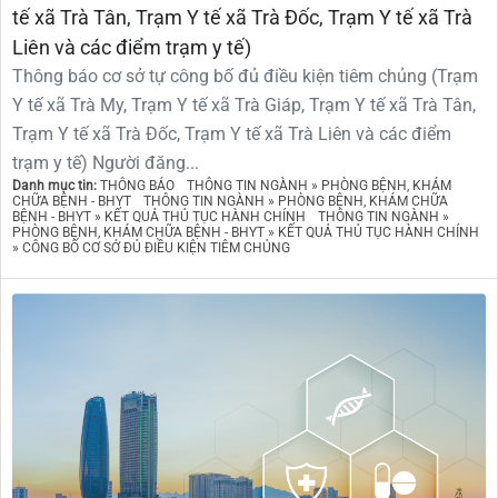
tế xã Trà Tân, Trạm Y tế xã Trà Đốc, Trạm Y tế xã Trà
Liên và các điểm trạm y tế)
Thông báo cơ sở tự công bố đủ điều kiện tiêm chủng (Trạm
Y tế xã Trà My, Trạm Y tế xã Trà Giáp, Trạm Y tế xã Trà Tân,
Trạm Y tế xã Trà Đốc, Trạm Y tế xã Trà Liên và các điểm
trạm y tế) Người đăng...
Danh mục tin:
THÔNG BÁO
THÔNG TIN NGÀNH » PHÒNG BỆNH, KHÁM
CHỮA BỆNH - BHYT
THÔNG TIN NGÀNH » PHÒNG BỆNH, KHÁM CHỮA
BỆNH - BHYT » KẾT QUẢ THỦ TỤC HÀNH CHÍNH
THÔNG TIN NGÀNH »
PHÒNG BỆNH, KHÁM CHỮA BỆNH - BHYT » KẾT QUẢ THỦ TỤC HÀNH CHÍNH
» CÔNG BỐ CƠ SỞ ĐỦ ĐIỀU KIỆN TIÊM CHỦNG