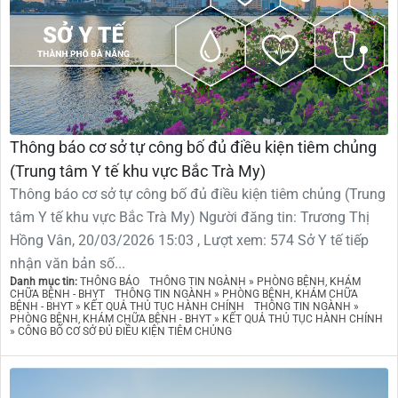
Thông báo cơ sở tự công bố đủ điều kiện tiêm chủng
(Trung tâm Y tế khu vực Bắc Trà My)
Thông báo cơ sở tự công bố đủ điều kiện tiêm chủng (Trung
tâm Y tế khu vực Bắc Trà My) Người đăng tin: Trương Thị
Hồng Vân, 20/03/2026 15:03 , Lượt xem: 574 Sở Y tế tiếp
nhận văn bản số...
Danh mục tin:
THÔNG BÁO
THÔNG TIN NGÀNH » PHÒNG BỆNH, KHÁM
CHỮA BỆNH - BHYT
THÔNG TIN NGÀNH » PHÒNG BỆNH, KHÁM CHỮA
BỆNH - BHYT » KẾT QUẢ THỦ TỤC HÀNH CHÍNH
THÔNG TIN NGÀNH »
PHÒNG BỆNH, KHÁM CHỮA BỆNH - BHYT » KẾT QUẢ THỦ TỤC HÀNH CHÍNH
» CÔNG BỐ CƠ SỞ ĐỦ ĐIỀU KIỆN TIÊM CHỦNG