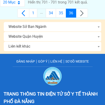
20 Mục
Hiển thị 701 - 701 trong 701 kết quả.
Per Page
...
1
34
35
36
Các trang trên cổng
Các trang trên cổng
Các trang trên cổng
Các trang trên cổng
Website Sở Ban Ngành
Website Quận Huyện
Liên kết khác
ĐĂNG NHẬP
GÓP Ý
LIÊN HỆ
SƠ ĐỒ WEBSITE
TRANG THÔNG TIN ĐIỆN TỬ SỞ Y TẾ
THÀNH
PHỐ ĐÀ NẴNG