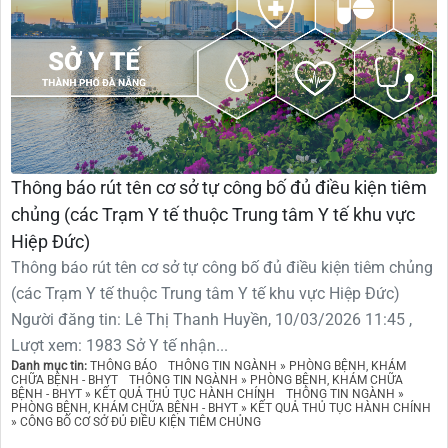
Thông báo rút tên cơ sở tự công bố đủ điều kiện tiêm
chủng (các Trạm Y tế thuộc Trung tâm Y tế khu vực
Hiệp Đức)
Thông báo rút tên cơ sở tự công bố đủ điều kiện tiêm chủng
(các Trạm Y tế thuộc Trung tâm Y tế khu vực Hiệp Đức)
Người đăng tin: Lê Thị Thanh Huyền, 10/03/2026 11:45 ,
Lượt xem: 1983 Sở Y tế nhận...
Danh mục tin:
THÔNG BÁO
THÔNG TIN NGÀNH » PHÒNG BỆNH, KHÁM
CHỮA BỆNH - BHYT
THÔNG TIN NGÀNH » PHÒNG BỆNH, KHÁM CHỮA
BỆNH - BHYT » KẾT QUẢ THỦ TỤC HÀNH CHÍNH
THÔNG TIN NGÀNH »
PHÒNG BỆNH, KHÁM CHỮA BỆNH - BHYT » KẾT QUẢ THỦ TỤC HÀNH CHÍNH
» CÔNG BỐ CƠ SỞ ĐỦ ĐIỀU KIỆN TIÊM CHỦNG