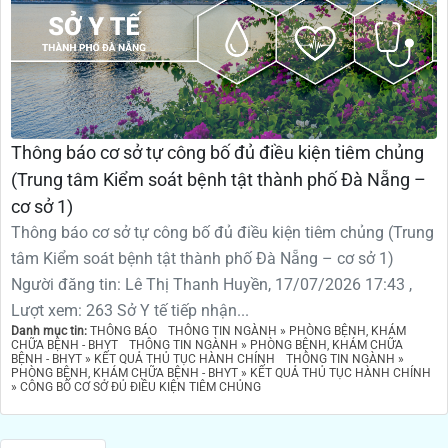
Thông báo cơ sở tự công bố đủ điều kiện tiêm chủng
(Trung tâm Kiểm soát bệnh tật thành phố Đà Nẵng –
cơ sở 1)
Thông báo cơ sở tự công bố đủ điều kiện tiêm chủng (Trung
tâm Kiểm soát bệnh tật thành phố Đà Nẵng – cơ sở 1)
Người đăng tin: Lê Thị Thanh Huyền, 17/07/2026 17:43 ,
Lượt xem: 263 Sở Y tế tiếp nhận...
Danh mục tin:
THÔNG BÁO
THÔNG TIN NGÀNH » PHÒNG BỆNH, KHÁM
CHỮA BỆNH - BHYT
THÔNG TIN NGÀNH » PHÒNG BỆNH, KHÁM CHỮA
BỆNH - BHYT » KẾT QUẢ THỦ TỤC HÀNH CHÍNH
THÔNG TIN NGÀNH »
PHÒNG BỆNH, KHÁM CHỮA BỆNH - BHYT » KẾT QUẢ THỦ TỤC HÀNH CHÍNH
» CÔNG BỐ CƠ SỞ ĐỦ ĐIỀU KIỆN TIÊM CHỦNG