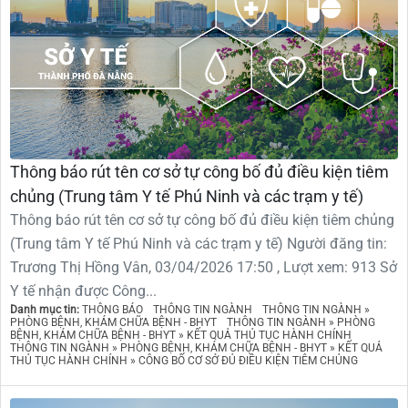
Thông báo rút tên cơ sở tự công bố đủ điều kiện tiêm
chủng (Trung tâm Y tế Phú Ninh và các trạm y tế)
Thông báo rút tên cơ sở tự công bố đủ điều kiện tiêm chủng
(Trung tâm Y tế Phú Ninh và các trạm y tế) Người đăng tin:
Trương Thị Hồng Vân, 03/04/2026 17:50 , Lượt xem: 913 Sở
Y tế nhận được Công...
Danh mục tin:
THÔNG BÁO
THÔNG TIN NGÀNH
THÔNG TIN NGÀNH »
PHÒNG BỆNH, KHÁM CHỮA BỆNH - BHYT
THÔNG TIN NGÀNH » PHÒNG
BỆNH, KHÁM CHỮA BỆNH - BHYT » KẾT QUẢ THỦ TỤC HÀNH CHÍNH
THÔNG TIN NGÀNH » PHÒNG BỆNH, KHÁM CHỮA BỆNH - BHYT » KẾT QUẢ
THỦ TỤC HÀNH CHÍNH » CÔNG BỐ CƠ SỞ ĐỦ ĐIỀU KIỆN TIÊM CHỦNG