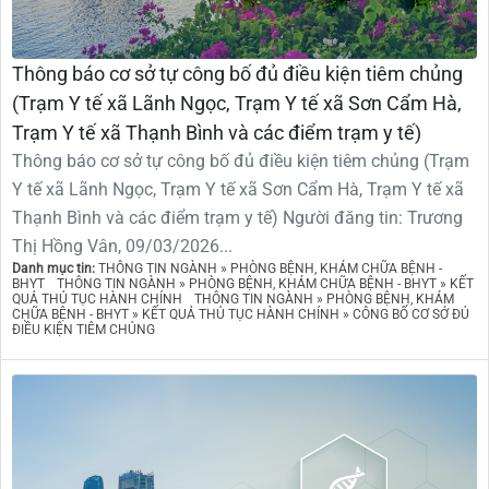
Thông báo cơ sở tự công bố đủ điều kiện tiêm chủng
(Trạm Y tế xã Lãnh Ngọc, Trạm Y tế xã Sơn Cẩm Hà,
Trạm Y tế xã Thạnh Bình và các điểm trạm y tế)
Thông báo cơ sở tự công bố đủ điều kiện tiêm chủng (Trạm
Y tế xã Lãnh Ngọc, Trạm Y tế xã Sơn Cẩm Hà, Trạm Y tế xã
Thạnh Bình và các điểm trạm y tế) Người đăng tin: Trương
Thị Hồng Vân, 09/03/2026...
Danh mục tin:
THÔNG TIN NGÀNH » PHÒNG BỆNH, KHÁM CHỮA BỆNH -
BHYT
THÔNG TIN NGÀNH » PHÒNG BỆNH, KHÁM CHỮA BỆNH - BHYT » KẾT
QUẢ THỦ TỤC HÀNH CHÍNH
THÔNG TIN NGÀNH » PHÒNG BỆNH, KHÁM
CHỮA BỆNH - BHYT » KẾT QUẢ THỦ TỤC HÀNH CHÍNH » CÔNG BỐ CƠ SỞ ĐỦ
ĐIỀU KIỆN TIÊM CHỦNG