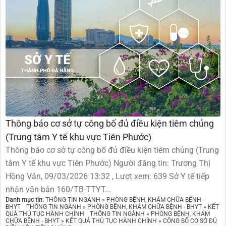
Thông báo cơ sở tự công bố đủ điều kiện tiêm chủng
(Trung tâm Y tế khu vực Tiên Phước)
Thông báo cơ sở tự công bố đủ điều kiện tiêm chủng (Trung
tâm Y tế khu vực Tiên Phước) Người đăng tin: Trương Thị
Hồng Vân, 09/03/2026 13:32 , Lượt xem: 639 Sở Y tế tiếp
nhận văn bản 160/TB-TTYT...
Danh mục tin:
THÔNG TIN NGÀNH » PHÒNG BỆNH, KHÁM CHỮA BỆNH -
BHYT
THÔNG TIN NGÀNH » PHÒNG BỆNH, KHÁM CHỮA BỆNH - BHYT » KẾT
QUẢ THỦ TỤC HÀNH CHÍNH
THÔNG TIN NGÀNH » PHÒNG BỆNH, KHÁM
CHỮA BỆNH - BHYT » KẾT QUẢ THỦ TỤC HÀNH CHÍNH » CÔNG BỐ CƠ SỞ ĐỦ