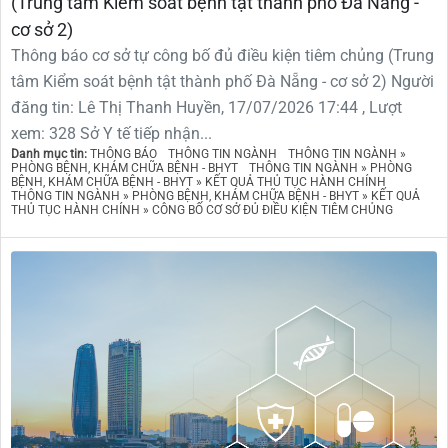
(Trung tâm Kiểm soát bệnh tật thành phố Đà Nẵng -
cơ sở 2)
Thông báo cơ sở tự công bố đủ điều kiện tiêm chủng (Trung
tâm Kiểm soát bệnh tật thành phố Đà Nẵng - cơ sở 2) Người
đăng tin: Lê Thị Thanh Huyền, 17/07/2026 17:44 , Lượt
xem: 328 Sở Y tế tiếp nhận...
Danh mục tin:
THÔNG BÁO
THÔNG TIN NGÀNH
THÔNG TIN NGÀNH »
PHÒNG BỆNH, KHÁM CHỮA BỆNH - BHYT
THÔNG TIN NGÀNH » PHÒNG
BỆNH, KHÁM CHỮA BỆNH - BHYT » KẾT QUẢ THỦ TỤC HÀNH CHÍNH
THÔNG TIN NGÀNH » PHÒNG BỆNH, KHÁM CHỮA BỆNH - BHYT » KẾT QUẢ
THỦ TỤC HÀNH CHÍNH » CÔNG BỐ CƠ SỞ ĐỦ ĐIỀU KIỆN TIÊM CHỦNG