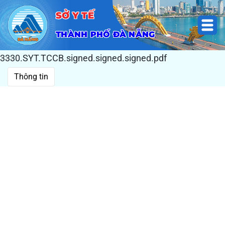
SỞ Y TẾ
THÀNH PHỐ ĐÀ NẴNG
3330.SYT.TCCB.signed.signed.signed.pdf
Thông tin