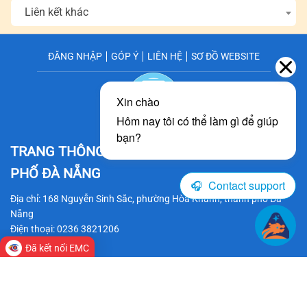
Liên kết khác
ĐĂNG NHẬP
GÓP Ý
LIÊN HỆ
SƠ ĐỒ WEBSITE
TRANG THÔNG TIN ĐIỆN TỬ SỞ Y TẾ
THÀNH
PHỐ ĐÀ NẴNG
Địa chỉ: 168 Nguyễn Sinh Sắc, phường Hòa Khánh, thành phố Đà
Nẵng
Điện thoại: 0236 3821206
Fax: 0236 3826276
Đã kết nối EMC
Email: syt@danang.gov.vn
Chịu trách nhiệm chính: BS CKII Trần Thanh Thủy - Giám đốc Sở Y tế