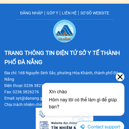
ĐĂNG NHẬP
GÓP Ý
LIÊN HỆ
SƠ ĐỒ WEBSITE
TRANG THÔNG TIN ĐIỆN TỬ SỞ Y TẾ
THÀNH
PHỐ ĐÀ NẴNG
Địa chỉ: 168 Nguyễn Sinh Sắc, phường Hòa Khánh, thành phố Đà
Nẵng
Điện thoại: 0236 3821206
Fax: 0236 3826276
Email: syt@danang.gov.vn
Chịu trách nhiệm chính: BS CKII Trần Thanh Thủy - Giám đốc Sở Y tế