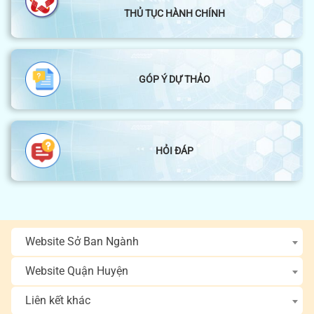
THỦ TỤC HÀNH CHÍNH
GÓP Ý DỰ THẢO
HỎI ĐÁP
Website Sở Ban Ngành
Website Quận Huyện
Liên kết khác