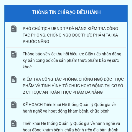
THÔNG TIN CHỈ ĐẠO ĐIỀU HÀNH
PHÓ CHỦ TỊCH UBND TP ĐÀ NẴNG KIỂM TRA CÔNG
TÁC PHÒNG, CHỐNG NGỘ ĐỘC THỰC PHẨM TẠI XÃ
PHƯỚC NĂNG
Thông báo về việc thu hồi hiệu lực Giấy tiếp nhận đăng
ký bản công bố của sản phẩm thực phẩm bảo vệ sức
khoẻ
KIỂM TRA CÔNG TÁC PHÒNG, CHỐNG NGỘ ĐỘC THỰC
PHẨM VÀ TÌNH HÌNH TỔ CHỨC HOẠT ĐỘNG TẠI CƠ SỞ
2 CHI CỤC AN TOÀN THỰC PHẨM ĐÀ NẴNG
KẾ HOẠCH Triển khai Hệ thống Quản lý Quốc gia về
hành nghề và hoạt động khám bệnh, chữa bệnh
Triển khai Hệ thống Quản lý Quốc gia về hành nghề và
hoạt động khám bệnh, chữa bệnh trên địa bàn thành