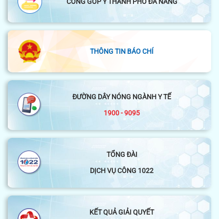
CỔNG GÓP Ý THÀNH PHỐ ĐÀ NẴNG
THÔNG TIN BÁO CHÍ
ĐƯỜNG DÂY NÓNG NGÀNH Y TẾ
1900 - 9095
TỔNG ĐÀI
DỊCH VỤ CÔNG 1022
KẾT QUẢ GIẢI QUYẾT