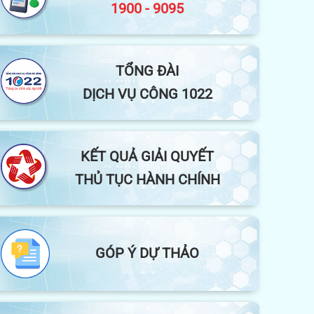
ĐƯỜNG DÂY NÓNG NGÀNH Y TẾ
1900 - 9095
TỔNG ĐÀI
DỊCH VỤ CÔNG 1022
KẾT QUẢ GIẢI QUYẾT
THỦ TỤC HÀNH CHÍNH
GÓP Ý DỰ THẢO