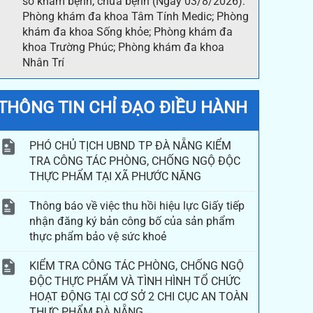
sở khám bệnh, chữa bệnh (Ngày 03/8/2026):
Phòng khám đa khoa Tâm Tính Medic; Phòng
khám đa khoa Sống khỏe; Phòng khám đa
khoa Trường Phúc; Phòng khám đa khoa
Nhân Trí
THÔNG TIN CHỈ ĐẠO ĐIỀU HÀNH
PHÓ CHỦ TỊCH UBND TP ĐÀ NẴNG KIỂM
TRA CÔNG TÁC PHÒNG, CHỐNG NGỘ ĐỘC
THỰC PHẨM TẠI XÃ PHƯỚC NĂNG
Thông báo về việc thu hồi hiệu lực Giấy tiếp
nhận đăng ký bản công bố của sản phẩm
thực phẩm bảo vệ sức khoẻ
KIỂM TRA CÔNG TÁC PHÒNG, CHỐNG NGỘ
ĐỘC THỰC PHẨM VÀ TÌNH HÌNH TỔ CHỨC
HOẠT ĐỘNG TẠI CƠ SỞ 2 CHI CỤC AN TOÀN
THỰC PHẨM ĐÀ NẴNG