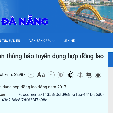
 ĐÀ NẴNG
N TỨC SỰ KIỆN
VĂN BẢN QPPL
LIÊN HỆ
n thông báo tuyển dụng hợp đồng lao
ượt xem: 22987
ển dụng hợp đồng lao động năm 2017
h kèm
/documents/11358/0cfd9e8f-a1aa-441b-86d0-
-43a2-86e8-7df63f47b98d