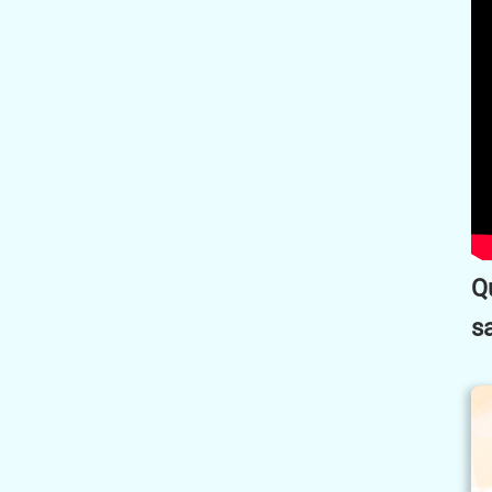
Quy định pháp luật về không
sau khi uống rượu, bia