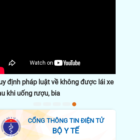
Previous
Next
 được lái xe
Video triển khai tuyên truyền công
cải cách hành chính trên địa bàn 
phố Đà Nẵng.
CỔNG THÔNG TIN ĐIỆN TỬ