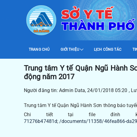
SỞ Y TẾ
THÀNH PHỐ
TRANG CHỦ
GIỚI THIỆU
LỊCH CÔNG TÁC
TI
Trung tâm Y tế Quận Ngũ Hành Sơ
động năm 2017
Người đăng tin: Admin Data, 24/01/2018 05:20 , L
Trung tâm Y tế Quận Ngũ Hành Sơn thông báo tuy
Chi tiết tại file đín
71276b47481d
;
/documents/11358/46fea866-da29