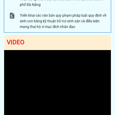
phố Đà Nẵng
Triển khai các văn bản quy phạm pháp luật quy định về
sinh con bằng kỹ thuật hỗ trợ sinh sản và điều kiện
mang thai hộ vì mục đích nhân đạo
VIDEO
Previous
Next