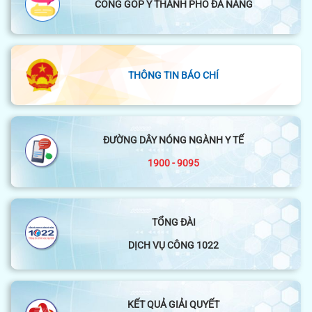
CỔNG GÓP Ý THÀNH PHỐ ĐÀ NẴNG
THÔNG TIN BÁO CHÍ
ĐƯỜNG DÂY NÓNG NGÀNH Y TẾ
1900 - 9095
TỔNG ĐÀI
DỊCH VỤ CÔNG 1022
KẾT QUẢ GIẢI QUYẾT