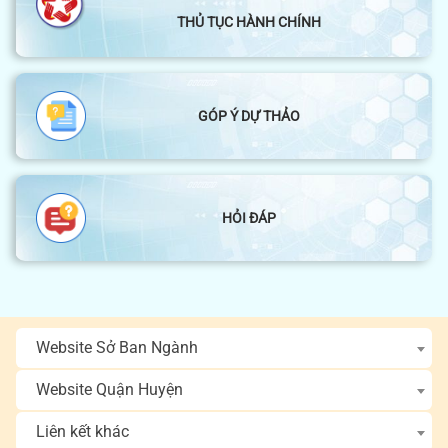
THỦ TỤC HÀNH CHÍNH
GÓP Ý DỰ THẢO
HỎI ĐÁP
Website Sở Ban Ngành
Website Quận Huyện
Liên kết khác