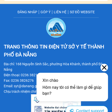
ĐĂNG NHẬP
GÓP Ý
LIÊN HỆ
SƠ ĐỒ WEBSITE
TRANG THÔNG TIN ĐIỆN TỬ SỞ Y TẾ
THÀNH
PHỐ ĐÀ NẴNG
Địa chỉ: 168 Nguyễn Sinh Sắc, phường Hòa Khánh, thành phố Đà
Nẵng
Điện thoại: 0236 3821206
Fax: 0236 3826276
Email: syt@danang.gov.vn
Chịu trách nhiệm chính: BS CKII Trần Thanh Thủy - Giám đốc Sở Y tế