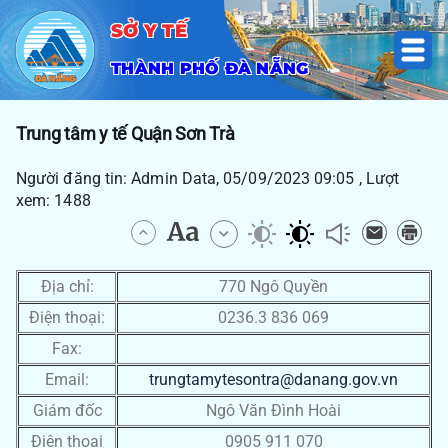
SỞ Y TẾ
THÀNH PHỐ ĐÀ NẴNG
Trung tâm y tế Quận Sơn Trà
Người đăng tin: Admin Data, 05/09/2023 09:05 , Lượt
xem: 1488
Địa chỉ:
770 Ngô Quyền
Điện thoại:
0236.3 836 069
Fax:
Email:
trungtamytesontra@danang.gov.vn
Giám đốc
Ngô Văn Đình Hoài
Điện thoại
0905 911 070