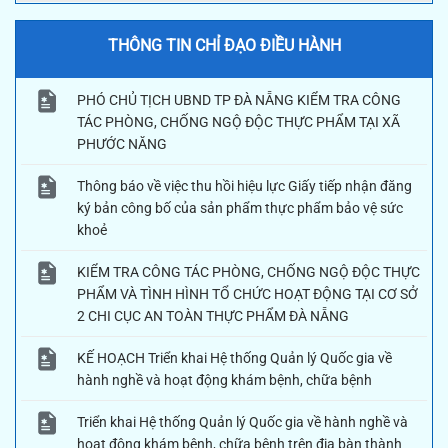
THÔNG TIN CHỈ ĐẠO ĐIỀU HÀNH
PHÓ CHỦ TỊCH UBND TP ĐÀ NẴNG KIỂM TRA CÔNG
TÁC PHÒNG, CHỐNG NGỘ ĐỘC THỰC PHẨM TẠI XÃ
PHƯỚC NĂNG
Thông báo về việc thu hồi hiệu lực Giấy tiếp nhận đăng
ký bản công bố của sản phẩm thực phẩm bảo vệ sức
khoẻ
KIỂM TRA CÔNG TÁC PHÒNG, CHỐNG NGỘ ĐỘC THỰC
PHẨM VÀ TÌNH HÌNH TỔ CHỨC HOẠT ĐỘNG TẠI CƠ SỞ
2 CHI CỤC AN TOÀN THỰC PHẨM ĐÀ NẴNG
KẾ HOẠCH Triển khai Hệ thống Quản lý Quốc gia về
hành nghề và hoạt động khám bệnh, chữa bệnh
Triển khai Hệ thống Quản lý Quốc gia về hành nghề và
hoạt động khám bệnh, chữa bệnh trên địa bàn thành