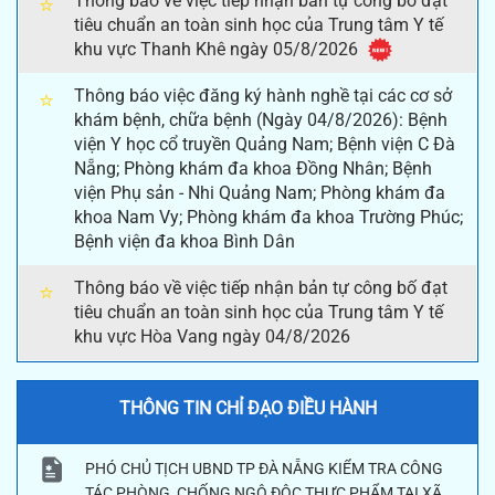
Thông báo về việc tiếp nhận bản tự công bố đạt
⭐
tiêu chuẩn an toàn sinh học của Trung tâm Y tế
khu vực Thanh Khê ngày 05/8/2026
Thông báo việc đăng ký hành nghề tại các cơ sở
⭐
khám bệnh, chữa bệnh (Ngày 04/8/2026): Bệnh
viện Y học cổ truyền Quảng Nam; Bệnh viện C Đà
Nẵng; Phòng khám đa khoa Đồng Nhân; Bệnh
viện Phụ sản - Nhi Quảng Nam; Phòng khám đa
khoa Nam Vy; Phòng khám đa khoa Trường Phúc;
Bệnh viện đa khoa Bình Dân
Thông báo về việc tiếp nhận bản tự công bố đạt
⭐
tiêu chuẩn an toàn sinh học của Trung tâm Y tế
khu vực Hòa Vang ngày 04/8/2026
THÔNG TIN CHỈ ĐẠO ĐIỀU HÀNH
PHÓ CHỦ TỊCH UBND TP ĐÀ NẴNG KIỂM TRA CÔNG
TÁC PHÒNG, CHỐNG NGỘ ĐỘC THỰC PHẨM TẠI XÃ