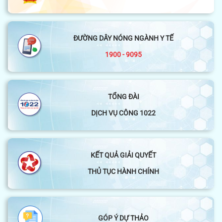
ĐƯỜNG DÂY NÓNG NGÀNH Y TẾ
1900 - 9095
TỔNG ĐÀI
DỊCH VỤ CÔNG 1022
KẾT QUẢ GIẢI QUYẾT
THỦ TỤC HÀNH CHÍNH
GÓP Ý DỰ THẢO