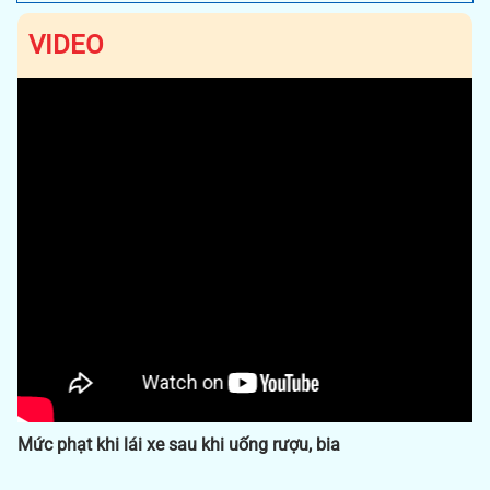
VIDEO
Previous
Next
lái xe sau khi uống rượu, bia
Quy định pháp luậ
rượu, bia