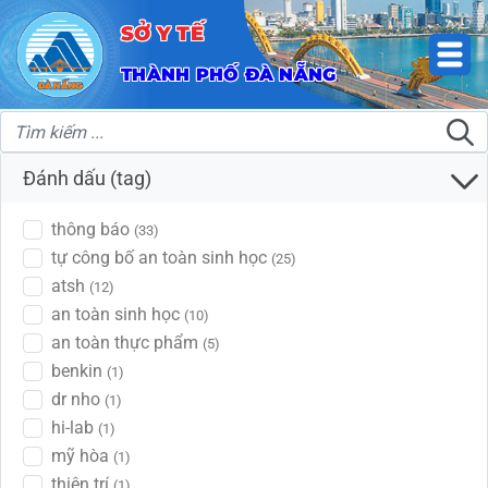
SỞ Y TẾ
THÀNH PHỐ ĐÀ NẴNG
Đánh dấu (tag)
thông báo
(33)
tự công bố an toàn sinh học
(25)
atsh
(12)
an toàn sinh học
(10)
an toàn thực phẩm
(5)
benkin
(1)
dr nho
(1)
hi-lab
(1)
mỹ hòa
(1)
thiện trí
(1)