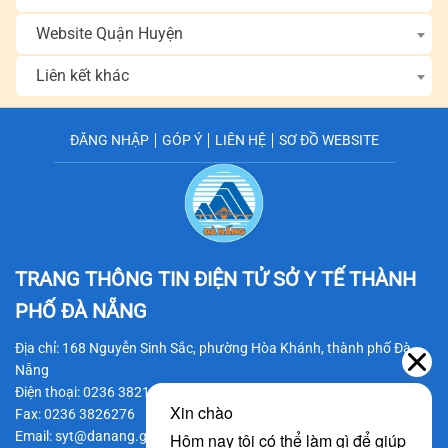
Website Quận Huyện
Liên kết khác
ĐĂNG NHẬP
GÓP Ý
LIÊN HỆ
SƠ ĐỒ WEBSITE
TRANG THÔNG TIN ĐIỆN TỬ SỞ Y TẾ
THÀNH
PHỐ ĐÀ NẴNG
Địa chỉ: 168 Nguyễn Sinh Sắc, phường Hòa Khánh, thành phố Đà
Nẵng
Điện thoại: 0236 3821206
Fax: 0236 3826276
Email: syt@danang.gov.vn