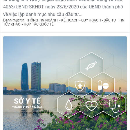
4063/UBND-SKHĐT ngày 23/6/2020 của UBND thành phố
về việc lập danh mục nhu cầu đầu tư...
Danh mục tin:
THÔNG TIN NGÀNH » KẾ HOẠCH - QUY HOẠCH - ĐẦU TƯ
TIN
TỨC KHÁC » HỢP TÁC QUỐC TẾ