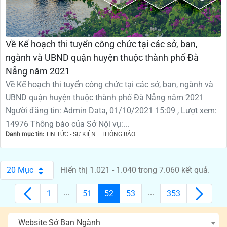
Về Kế hoạch thi tuyển công chức tại các sở, ban,
ngành và UBND quận huyện thuộc thành phố Đà
Nẵng năm 2021
Về Kế hoạch thi tuyển công chức tại các sở, ban, ngành và
UBND quận huyện thuộc thành phố Đà Nẵng năm 2021
Người đăng tin: Admin Data, 01/10/2021 15:09 , Lượt xem:
14976 Thông báo của Sở Nội vụ:...
Danh mục tin:
TIN TỨC - SỰ KIỆN
THÔNG BÁO
20 Mục
Hiển thị 1.021 - 1.040 trong 7.060 kết quả.
Per Page
...
...
1
51
52
53
353
Các trang trên cổng
Các trang trên cổng
Các trang trên cổng
Các trang trên cổng
Các trang trên
Website Sở Ban Ngành