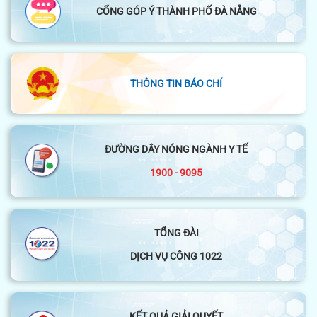
CỔNG GÓP Ý THÀNH PHỐ ĐÀ NẴNG
THÔNG TIN BÁO CHÍ
ĐƯỜNG DÂY NÓNG NGÀNH Y TẾ
1900 - 9095
TỔNG ĐÀI
DỊCH VỤ CÔNG 1022
KẾT QUẢ GIẢI QUYẾT