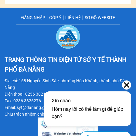
ĐĂNG NHẬP
GÓP Ý
LIÊN HỆ
SƠ ĐỒ WEBSITE
TRANG THÔNG TIN ĐIỆN TỬ SỞ Y TẾ
THÀNH
PHỐ ĐÀ NẴNG
Địa chỉ: 168 Nguyễn Sinh Sắc, phường Hòa Khánh, thành phố Đà
Nẵng
Điện thoại: 0236 3821206
Fax: 0236 3826276
Email: syt@danang.gov.vn
Chịu trách nhiệm chính: BS CKII Trần Thanh Thủy - Giám đốc Sở Y tế