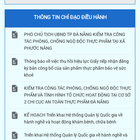
THÔNG TIN CHỈ ĐẠO ĐIỀU HÀNH
PHÓ CHỦ TỊCH UBND TP ĐÀ NẴNG KIỂM TRA CÔNG
TÁC PHÒNG, CHỐNG NGỘ ĐỘC THỰC PHẨM TẠI XÃ
PHƯỚC NĂNG
Thông báo về việc thu hồi hiệu lực Giấy tiếp nhận đăng
ký bản công bố của sản phẩm thực phẩm bảo vệ sức
khoẻ
KIỂM TRA CÔNG TÁC PHÒNG, CHỐNG NGỘ ĐỘC THỰC
PHẨM VÀ TÌNH HÌNH TỔ CHỨC HOẠT ĐỘNG TẠI CƠ SỞ
2 CHI CỤC AN TOÀN THỰC PHẨM ĐÀ NẴNG
KẾ HOẠCH Triển khai Hệ thống Quản lý Quốc gia về
hành nghề và hoạt động khám bệnh, chữa bệnh
Triển khai Hệ thống Quản lý Quốc gia về hành nghề và