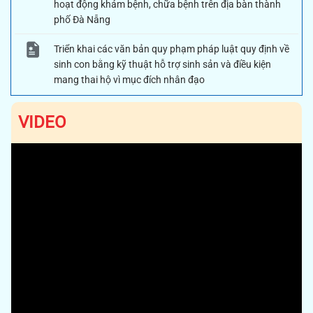
hoạt động khám bệnh, chữa bệnh trên địa bàn thành
phố Đà Nẵng
Triển khai các văn bản quy phạm pháp luật quy định về
sinh con bằng kỹ thuật hỗ trợ sinh sản và điều kiện
mang thai hộ vì mục đích nhân đạo
VIDEO
Previous
Next