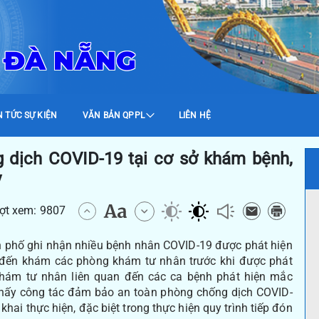
 ĐÀ NẴNG
N TỨC SỰ KIỆN
VĂN BẢN QPPL
LIÊN HỆ
 dịch COVID-19 tại cơ sở khám bệnh,
y
ượt xem: 9807
nh phố ghi nhận nhiều bệnh nhân COVID-19 được phát hiện
đã đến khám các phòng khám tư nhân trước khi được phát
khám tư nhân liên quan đến các ca bệnh phát hiện mắc
 thấy công tác đảm bảo an toàn phòng chống dịch COVID-
khai thực hiện, đặc biệt trong thực hiện quy trình tiếp đón