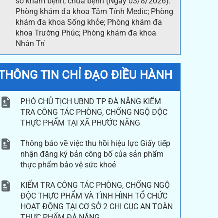
sở khám bệnh, chữa bệnh (Ngày 03/8/2026):
Phòng khám đa khoa Tâm Tính Medic; Phòng
khám đa khoa Sống khỏe; Phòng khám đa
khoa Trường Phúc; Phòng khám đa khoa
Nhân Trí
THÔNG TIN CHỈ ĐẠO ĐIỀU HÀNH
PHÓ CHỦ TỊCH UBND TP ĐÀ NẴNG KIỂM
TRA CÔNG TÁC PHÒNG, CHỐNG NGỘ ĐỘC
THỰC PHẨM TẠI XÃ PHƯỚC NĂNG
Thông báo về việc thu hồi hiệu lực Giấy tiếp
nhận đăng ký bản công bố của sản phẩm
thực phẩm bảo vệ sức khoẻ
KIỂM TRA CÔNG TÁC PHÒNG, CHỐNG NGỘ
ĐỘC THỰC PHẨM VÀ TÌNH HÌNH TỔ CHỨC
HOẠT ĐỘNG TẠI CƠ SỞ 2 CHI CỤC AN TOÀN
THỰC PHẨM ĐÀ NẴNG