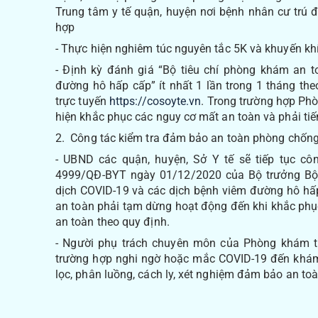
Trung tâm y tế quận, huyện nơi bệnh nhân cư trú đ
hợp
- Thực hiện nghiêm túc nguyên tắc 5K và khuyến kh
- Định kỳ đánh giá “Bộ tiêu chí phòng khám an 
đường hô hấp cấp” ít nhất 1 lần trong 1 tháng th
trực tuyến
https://cosoyte.vn
. Trong trường hợp Phò
hiện khắc phục các nguy cơ mất an toàn và phải tiế
2. Công tác kiểm tra đảm bảo an toàn phòng chống
- UBND các quận, huyện, Sở Y tế sẽ tiếp tục côn
4999/QĐ-BYT ngày 01/12/2020 của Bộ trưởng Bộ 
dịch COVID-19 và các dịch bệnh viêm đường hô hấ
an toàn phải tạm dừng hoạt động đến khi khắc phụ
an toàn theo quy định.
- Người phụ trách chuyên môn của Phòng khám tư
trường hợp nghi ngờ hoặc mắc COVID-19 đến khám
lọc, phân luồng, cách ly, xét nghiệm đảm bảo an toà