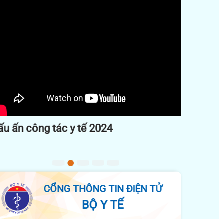
Previous
Next
Chuyển đổi số tại các cơ sở y tế thành
phố Đà Nẵng
CỔNG THÔNG TIN ĐIỆN TỬ
BỘ Y TẾ