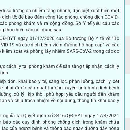
ới số lượng ca nhiễm tăng nhanh, đặc biệt xuất hiện một
ố dịch tế; để bảo đảm công tác phòng, chống dịch COVID-
ại các phòng khám và ra cộng đồng, Sở Y tế yêu cầu các
g thực hiện các nội dung sau:
9/QĐ-BYT ngày 01/12/2020 của Bộ trưởng Bộ Y tế về “Bộ
VID-19 và các dịch bệnh viêm đường hô hấp cấp” và các
về kiểm soát và phòng lây nhiễm SARS-CoV-2 trong các cơ
ực cách ly tại phòng khám để sẵn sàng tiếp nhận, cách ly
định.
ếp đón, khai báo y tế, sàng lọc, phân luồng, cách ly, xét
tế phải được cập nhật thường xuyên tình hình dịch bệnh
uồng, xử lý kịp thời, phù hợp; yêu cầu người đến khám
hận và chịu trách nhiệm về nội dung, thông tin khai báo y
ịnh nghĩa tại Quyết định số 3416/QĐ-BYT ngày 17/4/2021
ảm bảo các quy định phòng chống dịch trong khám chữa
iên lạc của người bệnh và thông báo ngay đường dây nóng