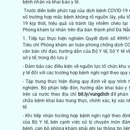
bệnh nhân và khai báo y tế.
Trước diễn biến phức tạp của dịch bệnh COVID-19 v
số trường hợp mắc bệnh không rõ nguồn lây, yếu t
19 kịp thời, hiệu quả và tránh lây nhiễm chéo t
Phòng khám tư nhân trên địa bàn thành phố Đà Nẵn
1. Tiếp tục thực hiện nghiêm Quyết định số 499
Tiêu chí Phòng khám an toàn phòng chống dịch CO
văn bản chỉ đạo, hướng dẫn của Bộ Y tế, Sở Y tế 
sở y tế; trong đó lưu ý:
- Đảm bảo các điều kiện về nguồn lực tổ chức khu v
y tế đối với các trường hợp bệnh nghi ngờ theo quy 
- Tập trung thực hiện đúng quy định về quy trình ti
nghiệm. Bộ phận tiếp đón, hướng dẫn khai báo y 
trên cả nước theo địa chỉ
bit.ly/vungdich
để phân l
chữa bệnh khai báo trung thực, chính xác, ký xác n
tế.
- Khi tiếp nhận trường hợp bệnh nghi ngờ theo đ
của Bộ Y tế, bên cạnh việc xử lý chuyên môn đ
bệnh, cán bộ phòng khám phải ghi lại thông tin l