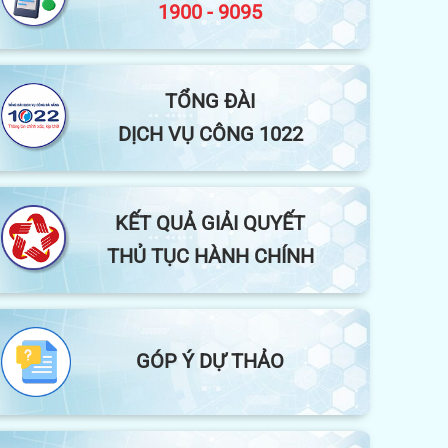
1900 - 9095
TỔNG ĐÀI
DỊCH VỤ CÔNG 1022
KẾT QUẢ GIẢI QUYẾT
THỦ TỤC HÀNH CHÍNH
GÓP Ý DỰ THẢO