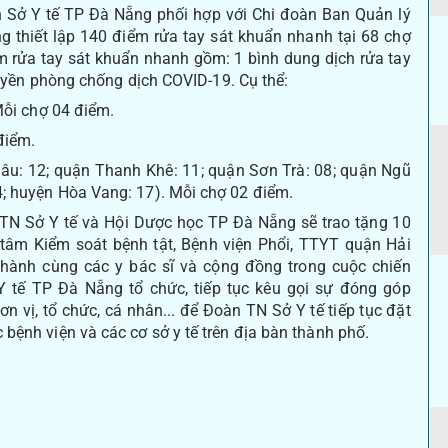
 Y tế TP Đà Nẵng phối hợp với Chi đoàn Ban Quản lý
g thiết lập 140 điểm rửa tay sát khuẩn nhanh tại 68 chợ
m rửa tay sát khuẩn nhanh gồm: 1 bình dung dịch rửa tay
truyền phòng chống dịch COVID-19. Cụ thể:
ỗi chợ 04 điểm.
điểm.
âu: 12; quận Thanh Khê: 11; quận Sơn Trà: 08; quận Ngũ
; huyện Hòa Vang: 17). Mỗi chợ 02 điểm.
N Sở Y tế và Hội Dược học TP Đà Nẵng sẽ trao tặng 10
 tâm Kiểm soát bệnh tật, Bệnh viện Phổi, TTYT quận Hải
hành cùng các y bác sĩ và cộng đồng trong cuộc chiến
tế TP Đà Nẵng tổ chức, tiếp tục kêu gọi sự đóng góp
 vị, tổ chức, cá nhân... để Đoàn TN Sở Y tế tiếp tục đặt
bệnh viện và các cơ sở y tế trên địa bàn thành phố.