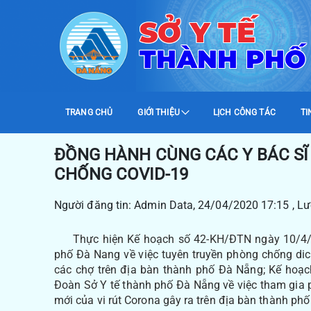
SỞ Y TẾ
THÀNH PHỐ
TRANG CHỦ
GIỚI THIỆU
LỊCH CÔNG TÁC
TI
ĐỒNG HÀNH CÙNG CÁC Y BÁC SĨ
CHỐNG COVID-19
Người đăng tin: Admin Data, 24/04/2020 17:15 , L
Thực hiện Kế hoạch số 42-KH/ĐTN ngày 10/4/2
phố Đà Nang về việc tuyên truyền phòng chống dic
các chợ trên địa bàn thành phố Đà Nẵng; Kế ho
Đoàn Sở Y tế thành phố Đà Nẵng về việc tham gia
mới của vi rút Corona gây ra trên địa bàn thành ph