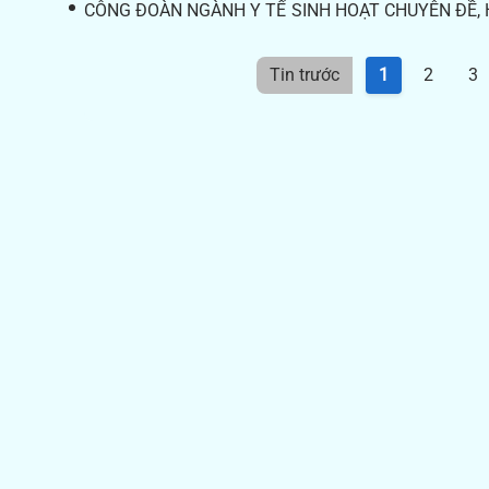
CÔNG ĐOÀN NGÀNH Y TẾ SINH HOẠT CHUYÊN ĐỀ, 
Tin trước
1
2
3