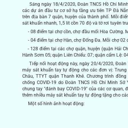
Sáng ngày 18/4/2020, Đoàn TNCS Hồ Chí Minh Sở
các dự án đầu tư cơ sở hạ tầng ưu tiên TP Đà Nẵn
trên địa bàn 7 quận, huyện của thành phố. Mỗi điể
sát khuẩn nhanh, 1,5 lít cồn 70 độ và tờ rơi tuyên 
- 08 điểm tại chợ cồn, chợ đầu mối Hòa Cường. M
- 04 điểm tại chợ Hàn, chợ Đống Đa. Mỗi chợ 02 
- 128 điểm tại các chợ quận, huyện (quận Hải Ch
Hành Sơm 05; quận Liên Chiểu: 07; quận cẩm Lệ: 04
Tiếp nối hoạt động này, ngày 20/4/2020, Đoàn T
máy sát khuẩn tay tự động cho các đơn vị: Trung
Châu, TTYT quận Thanh Khê. Chương trình đồng 
chống COVID-19 do Đoàn TNCS Hồ Chí Minh Sở Y 
chung tay "đánh bay COVID-19" của các cơ quan, đơn
thêm nhiều máy sát khuẩn tay tự động tặng cho các 
Một số hình ảnh hoạt động: