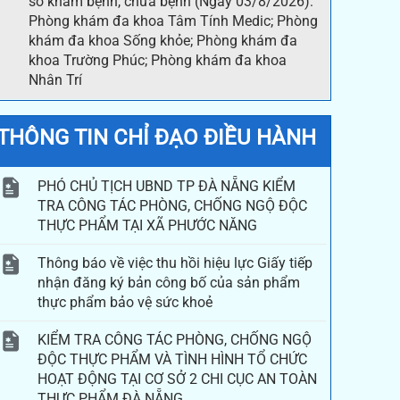
sở khám bệnh, chữa bệnh (Ngày 03/8/2026):
Phòng khám đa khoa Tâm Tính Medic; Phòng
khám đa khoa Sống khỏe; Phòng khám đa
khoa Trường Phúc; Phòng khám đa khoa
Nhân Trí
THÔNG TIN CHỈ ĐẠO ĐIỀU HÀNH
PHÓ CHỦ TỊCH UBND TP ĐÀ NẴNG KIỂM
TRA CÔNG TÁC PHÒNG, CHỐNG NGỘ ĐỘC
THỰC PHẨM TẠI XÃ PHƯỚC NĂNG
Thông báo về việc thu hồi hiệu lực Giấy tiếp
nhận đăng ký bản công bố của sản phẩm
thực phẩm bảo vệ sức khoẻ
KIỂM TRA CÔNG TÁC PHÒNG, CHỐNG NGỘ
ĐỘC THỰC PHẨM VÀ TÌNH HÌNH TỔ CHỨC
HOẠT ĐỘNG TẠI CƠ SỞ 2 CHI CỤC AN TOÀN
THỰC PHẨM ĐÀ NẴNG