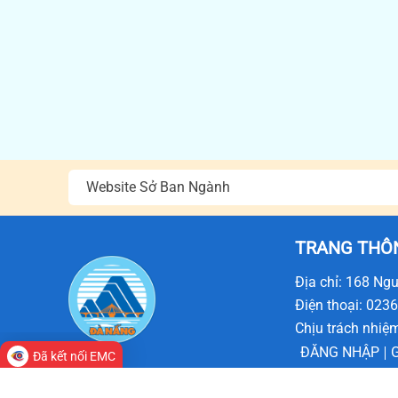
Website Sở Ban Ngành
TRANG THÔN
Địa chỉ: 168 Ng
Điện thoại: 023
Chịu trách nhiệ
ĐĂNG NHẬP
Đã kết nối EMC