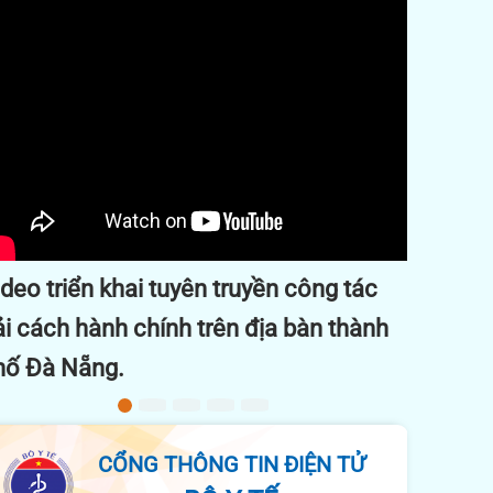
Previous
Next
Dấu ấn công tác y tế 2024
CỔNG THÔNG TIN ĐIỆN TỬ