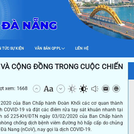
 ĐÀ NẴNG
N TỨC SỰ KIỆN
VĂN BẢN QPPL
LIÊN HỆ
 VÀ CỘNG ĐỒNG TRONG CUỘC CHIẾN
ượt xem: 1668
020 của Ban Chấp hành Đoàn Khối các cơ quan thành
h COVID-19 và đặt các điêm rửa tay sát khuân nhanh tại
ạch số 225-KH/ĐTN ngày 03/02/2020 của Ban Chấp hành
 phòng chống dịch bệnh viêm đường hô hấp cấp do chủng
ố Đà Nang (nCoV), nay gọi là dịch COVID-19.