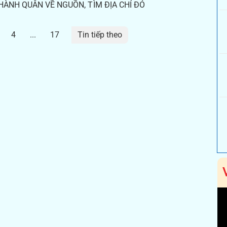
HÀNH QUÂN VỀ NGUỒN, TÌM ĐỊA CHỈ ĐỎ
4
...
17
Tin tiếp theo