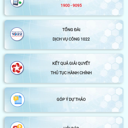
1900 - 9095
TỔNG ĐÀI
DỊCH VỤ CÔNG 1022
KẾT QUẢ GIẢI QUYẾT
THỦ TỤC HÀNH CHÍNH
GÓP Ý DỰ THẢO