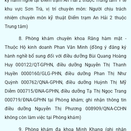
ký hành nghề tại Điểm trạm An Hải 2 thuộc Trung tâm Y tế
khu vực Sơn Trà, vị trí chuyên môn: Người chịu trách
nhiệm chuyên môn kỹ thuật Điểm trạm An Hải 2 thuộc
Trung tâm)
8. Phòng khám chuyên khoa Răng hàm mặt -
Thuộc Hộ kinh doanh Phan Văn Minh (đồng ý đăng ký
hành nghề bổ sung đối với điều dưỡng Bùi Quang Hoàng
Huy 000122/QT-GPHN, điều dưỡng Nguyễn Thị Thanh
Huyền 0000160/GLG-PHN, điều dưỡng Phan Thị Như
Quỳnh 000762/QNA-GPHN, điều dưỡng Huỳnh Thị Mỹ
Diễm 000715/ĐNA-GPHN, điều dưỡng Tạ Thị Ngọc Trang
000719/ĐNA-GPHN tại Phòng khám; ghi nhận thông tin
điều dưỡng Nguyễn Thị Phương 008909/QNA-CCHN
không còn làm việc tại Phòng khám)
9. Phòng khám đa khoa Minh Khang (ghi nhận