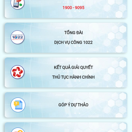
1900 - 9095
TỔNG ĐÀI
DỊCH VỤ CÔNG 1022
KẾT QUẢ GIẢI QUYẾT
THỦ TỤC HÀNH CHÍNH
GÓP Ý DỰ THẢO