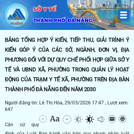
SỞ Y TẾ
THÀNH PHỐ ĐÀ NẴNG
BẢNG TỔNG HỢP Ý KIẾN, TIẾP THU, GIẢI TRÌNH Ý
KIẾN GÓP Ý CỦA CÁC SỞ, NGÀNH, ĐƠN VỊ, ĐỊA
PHƯƠNG ĐỐI VỚI DỰ QUY CHẾ PHỐI HỢP GIỮA SỞ Y
TẾ VÀ UBND XÃ, PHƯỜNG TRONG QUẢN LÝ HOẠT
ĐỘNG CỦA TRẠM Y TẾ XÃ, PHƯỜNG TRÊN ĐỊA BÀN
THÀNH PHỐ ĐÀ NẴNG ĐẾN NĂM 2030
Người đăng tin: Lê Thị Hòa, 29/05/2026 17:47 , Lượt xem:
647
Căn cứ quy
định của Luật Ban hành văn bản quy phạm pháp luật