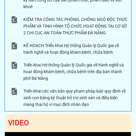
ký bản công bố của sản phẩm thực phẩm bảo vệ sức
khoẻ
KIỂM TRA CÔNG TÁC PHÒNG, CHỐNG NGỘ ĐỘC THỰC
PHẨM VÀ TÌNH HÌNH TỔ CHỨC HOẠT ĐỘNG TẠI CƠ SỞ
2 CHI CỤC AN TOÀN THỰC PHẨM ĐÀ NẴNG
KẾ HOẠCH Triển khai Hệ thống Quản lý Quốc gia về
hành nghề và hoạt động khám bệnh, chữa bệnh
Triển khai Hệ thống Quản lý Quốc gia về hành nghề và
hoạt động khám bệnh, chữa bệnh trên địa bàn thành
phố Đà Nẵng
Triển khai các văn bản quy phạm pháp luật quy định về
sinh con bằng kỹ thuật hỗ trợ sinh sản và điều kiện
mang thai hộ vì mục đích nhân đạo
VIDEO